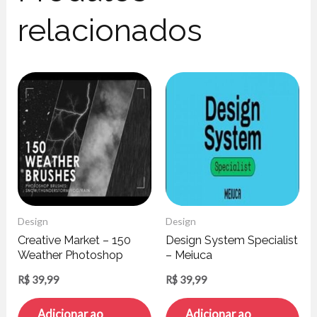
relacionados
Design
Design
Creative Market – 150
Design System Specialist
Weather Photoshop
– Meiuca
Brushes
R$
39,99
R$
39,99
Adicionar ao
Adicionar ao