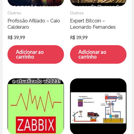
Outros
Outros
Profissão Afiliado – Caio
Expert Bitcoin –
Calderaro
Leonardo Fernandes
R$
39,99
R$
39,99
Adicionar ao
Adicionar ao
carrinho
carrinho