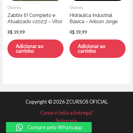
Outros
Outros
Zabbix 6! Completo e
Hidráulica Industrial
Atualizado v2023! – Vitor
Básica – Arilson Jorge
Mazuco
Reis Silva
R$
39,99
R$
39,99
Adicionar ao
Adicionar ao
carrinho
carrinho
Copyright © 2026 ZCURSOS OFICIAL
Como é feito a Entrega?
Sobre nós
Compre pelo Whatsapp
Minha conta