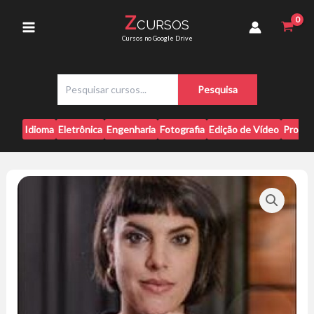
Ir
Carla
Z
CURSOS
para
Fortunato
Main
Cursos no Google Drive
quantidade
o
conteúdo
Menu
P
Pesquisa
e
s
q
Idioma
Eletrônica
Engenharia
Fotografia
Edição de Vídeo
Progr
u
i
s
a
r