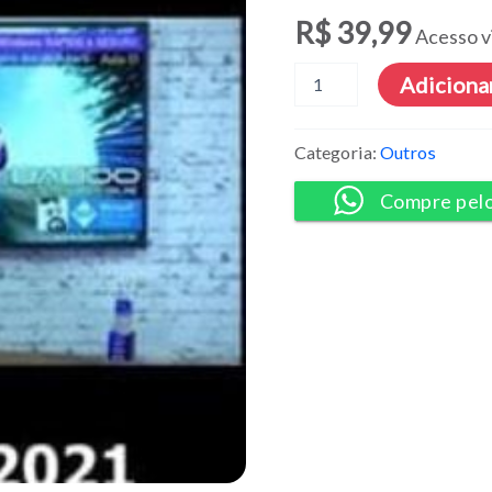
R$
39,99
Acesso v
Aurélio
Adicionar
Baboo
Pack
4
Categoria:
Outros
Cursos
-
Compre pel
2021
quantidade