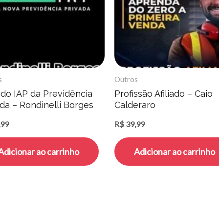
s
Outros
do IAP da Previdência
Profissão Afiliado – Caio
da – Rondinelli Borges
Calderaro
,99
R$
39,99
Adicionar ao carrinho
Adicionar ao carrinho