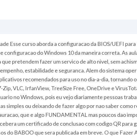
ade Esse curso aborda a configuracao da BIOS/UEFI para
e configuracao do Windows 10 da maneira correta. As aula
ca que pretendem fazer um servico de alto nivel, sem achi
mpenho, estabilidade e seguranca. Alem do sistema oper
 aplicativos recomendados para uso no dia-a-dia, tornando
7-Zip, VLC, IrfanView, TreeSize Free, OneDrive e VirusTot
io no Windows, pois eu vejo diariamente pessoas traba
 simples ou deixando de fazer algo por nao saber como real
stauracao, que e algo FUNDAMENTAL mas poucos dao impo
ecebera um certificado de conclusao com codigo QR para ga
Cursos do BABOO que sera publicada em breve. O que Fazer