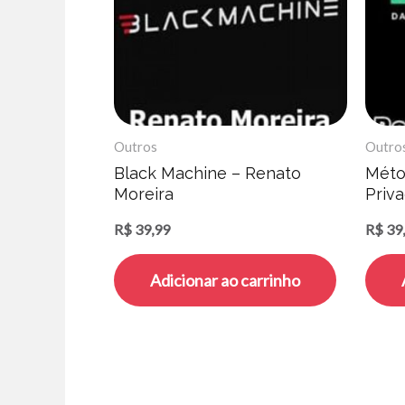
Outros
Outro
Black Machine – Renato
Méto
Moreira
Priva
R$
39,99
R$
39
Adicionar ao carrinho