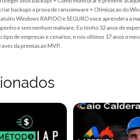
roteger seus backups + Como monitorar e prevenir ataque
 criar backups a prova de ransomware + Otimizacao do W
gratuito Windows RAPIDO e SEGURO voce aprendera a 
enho e sem nenhum malware. Eu tenho 32 anos de experi
do tipo de empresas e cenarios, e nos ultimos 17 anos o m
traves da premiacao MVP.
cionados