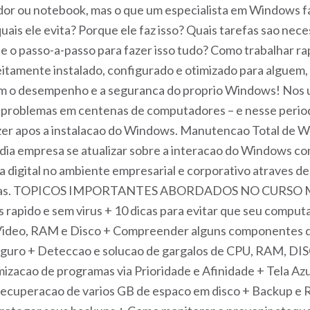
or ou notebook, mas o que um especialista em Windows f
uais ele evita? Porque ele faz isso? Quais tarefas sao ne
 e o passo-a-passo para fazer isso tudo? Como trabalhar 
itamente instalado, configurado e otimizado para alguem, 
m o desempenho e a seguranca do proprio Windows! Nos u
vi problemas em centenas de computadores – e nesse perio
zer apos a instalacao do Windows. Manutencao Total de W
edia empresa se atualizar sobre a interacao do Windows c
digital no ambiente empresarial e corporativo atraves de 
e ineditas. TOPICOS IMPORTANTES ABORDADOS NO C
apido e sem virus + 10 dicas para evitar que seu computado
deo, RAM e Disco + Compreender alguns componentes do 
guro + Deteccao e solucao de gargalos de CPU, RAM, DI
zacao de programas via Prioridade e Afinidade + Tela Az
ecuperacao de varios GB de espaco em disco + Backup e 