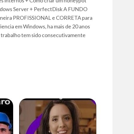
s internos + Como criar um honeypot
indows Server + PerfectDisk A FUNDO
maneira PROFISSIONAL e CORRETA para
encia em Windows, ha mais de 20 anos
eu trabalho tem sido consecutivamente