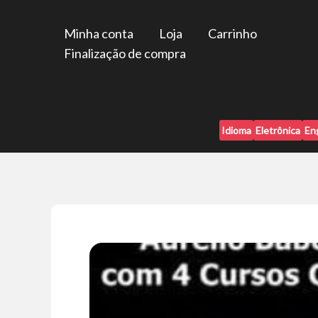
Ir
para
Minha conta
Loja
Carrinho
o
Finalização de compra
conteúdo
Idioma
Eletrônica
En