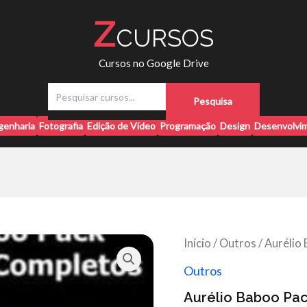
Z
CURSOS
Cursos no Google Drive
P
Pesquisa
e
s
genharia
Fotografia
Edição de Vídeo
Programação
Design
Desenvolvim
q
u
i
s
a
r
Início
/
Outros
/ Aurélio
Outros
Aurélio Baboo Pac