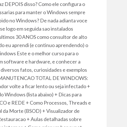
az DEPOIS disso? Como ele configura o
cessarias para manter o Windows sempre
rapido no Windows? De nada adianta voce
se logo em seguida sao instalados
ltimos 30 ANOS como consultor de alto
do eu aprendi (e continuo aprendendo) o
indows Este e o melhor curso para o
om software e hardware, e conhecer a
diversos fatos, curiosidades e exemplos
URSO MANUTENCAO TOTAL DE WINDOWS:
r volte a ficar lento ou seja infectado +
Windows (lista abaixo) + Dicas para
SCO e REDE + Como Processos, Threads e
ul da Morte (BSOD) + Visualizador de
Restauracao + Aulas detalhadas sobre