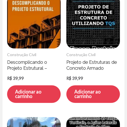
Construção Civil
Construção Civil
Descomplicando o
Projeto de Estruturas de
Projeto Estrutural –
Concreto Armado
Escola das Estruturas
Utilizando TQS – Enson
R$
39,99
R$
39,99
Portela
Adicionar ao
Adicionar ao
carrinho
carrinho