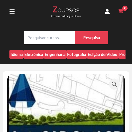
Ir
-
Z
CURSOS
para
Hugo
Main
Cursos no Google Drive
Vasconcelos
o
quantidade
conteúdo
Menu
P
Pesquisa
e
s
q
Idioma
Eletrônica
Engenharia
Fotografia
Edição de Vídeo
Progr
u
i
s
a
r