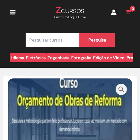
Ir
de
Z
CURSOS
para
Reforma
Main
Cursos no Google Drive
-
o
Daniel
conteúdo
Menu
Pagano
P
quantidade
Pesquisa
e
s
q
Idioma
Eletrônica
Engenharia
Fotografia
Edição de Vídeo
Progr
u
i
s
a
r