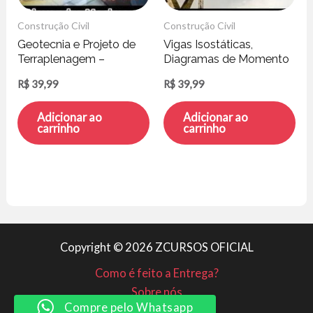
Construção Civil
Construção Civil
Geotecnia e Projeto de
Vigas Isostáticas,
Terraplenagem –
Diagramas de Momento
Alexandre Mosimann
Fletor e Cortante –
R$
39,99
R$
39,99
Fabiano Meira
Adicionar ao
Adicionar ao
carrinho
carrinho
Copyright © 2026 ZCURSOS OFICIAL
Como é feito a Entrega?
Sobre nós
Compre pelo Whatsapp
Minha conta