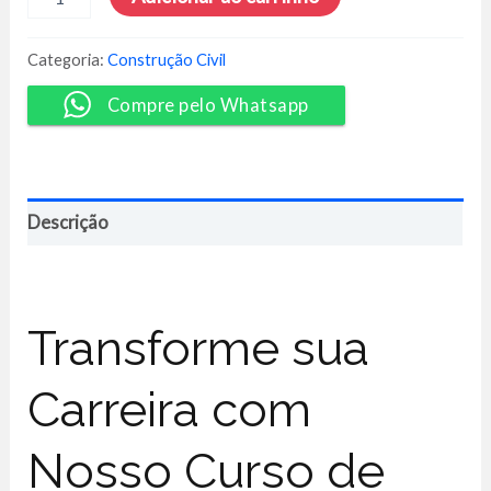
de
Obras
de
Categoria:
Construção Civil
Reforma
-
Compre pelo Whatsapp
Daniel
Pagano
quantidade
Descrição
Transforme sua
Carreira com
Nosso Curso de