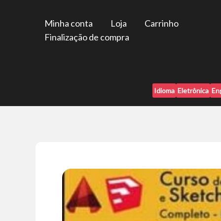
Ir
para
Minha conta
Loja
Carrinho
o
Finalização de compra
conteúdo
Idioma
Eletrônica
En