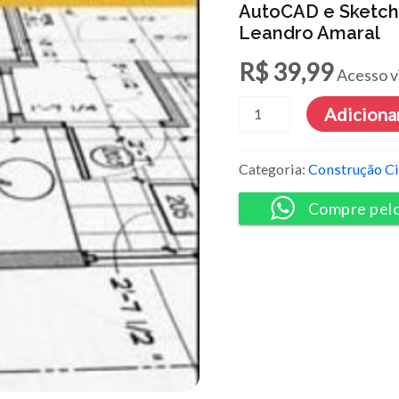
AutoCAD e Sketchu
Leandro Amaral
R$
39,99
Acesso v
AutoCAD
Adicionar
e
Sketchup
Para
Categoria:
Construção Ci
Construção
Civil
Compre pel
-
Leandro
Amaral
quantidade