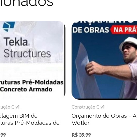
cionados
ução Civil
Construção Civil
lagem BIM de
Orçamento de Obras – A
uturas Pré-Moldadas de
Wetler
reto Armado – Tekla
,99
R$
39,99
ctures