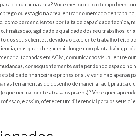
para comecar na area? Voce mesmo com o tempo bem corrid
emprego ou estagio na area, entrar no mercado de trabalho
o, como perder clientes por falta de capacidade tecnica,
 finalizacao, agilidade e qualidade dos seu trabalhos, cri
sto dos seus clientes, devido ao excelente trabalho feito p
encia, mas quer chegar mais longe com planta baixa, projet
rcenaria, fachadas em ACM, comunicacao visual, entre ou
 mudancas, consequentemente esta perdendo espaco no mer
stabilidade financeira e profissional, viver e nao apenas 
nar as ferramentas de desenho de maneira facil, pratica e 
 (o que normalmente atrasa os prazos)? Voce quer aprende
ofissao, e assim, oferecer um diferencial para os seus cli