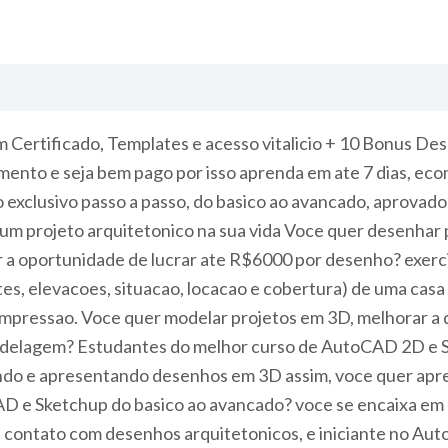
Certificado, Templates e acesso vitalicio + 10 Bonus De
imento e seja bem pago por isso aprenda em ate 7 dias, eco
exclusivo passo a passo, do basico ao avancado, aprovado
m projeto arquitetonico na sua vida Voce quer desenhar 
er a oportunidade de lucrar ate R$6000 por desenho? exerc
rtes, elevacoes, situacao, locacao e cobertura) de uma ca
impressao. Voce quer modelar projetos em 3D, melhorar a q
odelagem? Estudantes do melhor curso de AutoCAD 2D e S
ndo e apresentando desenhos em 3D assim, voce quer ap
 e Sketchup do basico ao avancado? voce se encaixa em a
 contato com desenhos arquitetonicos, e iniciante no Au