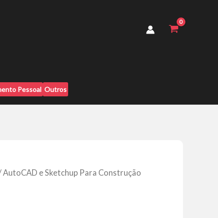
Para
Construção
Civil
-
Leandro
Amaral
quantidade
ento Pessoal
Outros
/ AutoCAD e Sketchup Para Construção