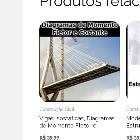
Produtos rela
Construção Civil
Constr
Vigas Isostáticas, Diagramas
Mode
de Momento Fletor e
Estr
Cortante – Fabiano Meira
Conc
R$
39,99
R$
39
Stru