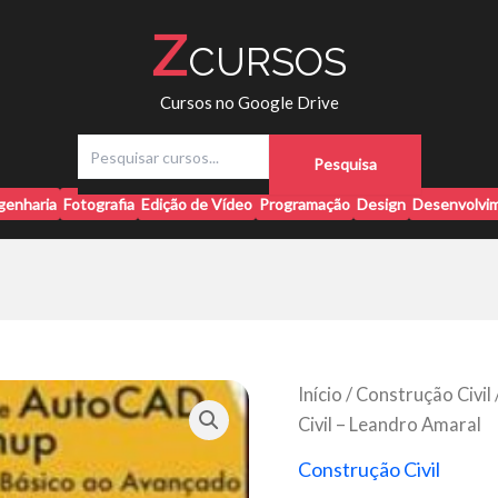
Z
CURSOS
Cursos no Google Drive
P
Pesquisa
e
s
genharia
Fotografia
Edição de Vídeo
Programação
Design
Desenvolvim
q
u
i
s
a
r
Início
/
Construção Civil
Civil – Leandro Amaral
Construção Civil