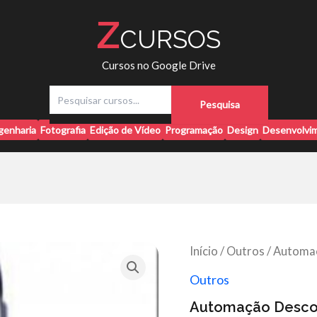
Z
CURSOS
Cursos no Google Drive
P
Pesquisa
e
s
genharia
Fotografia
Edição de Vídeo
Programação
Design
Desenvolvim
q
u
i
s
a
r
Início
/
Outros
/ Automaç
Outros
Automação Descom