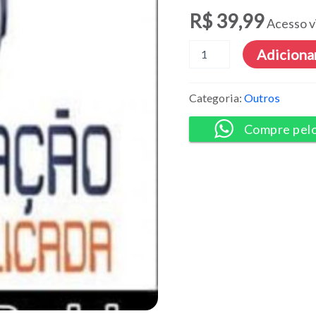
R$
39,99
Acesso v
Automação
Adicionar
Descomplicada
-
Luciana
Categoria:
Outros
Papini
quantidade
Compre pel