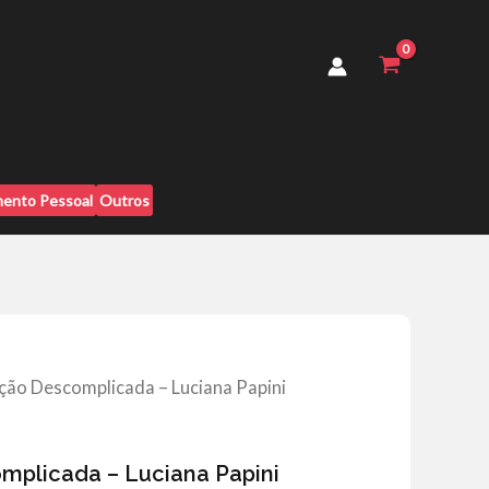
Luciana
Papini
quantidade
ento Pessoal
Outros
ão Descomplicada – Luciana Papini
plicada – Luciana Papini