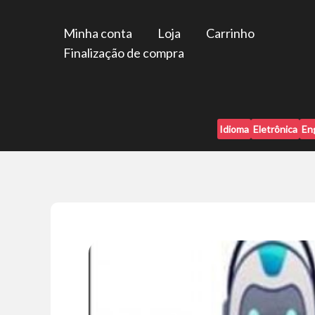
Ir
para
Minha conta
Loja
Carrinho
o
Finalização de compra
conteúdo
Idioma
Eletrônica
En