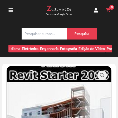
Ir
2018
Z
CURSOS
para
-
Main
Cursos no Google Drive
Erick
o
Mark
conteúdo
Menu
quantidade
P
Pesquisa
e
s
q
Idioma
Eletrônica
Engenharia
Fotografia
Edição de Vídeo
Progr
u
i
s
a
r