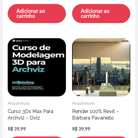
Adicionar ao
Adicionar ao
carrinho
carrinho
Arquitetura
Arquitetura
Curso 3Ds Max Para
Render 100% Revit –
Archviz – Dviz
Bárbara Pavanello
R$
39,99
R$
39,99