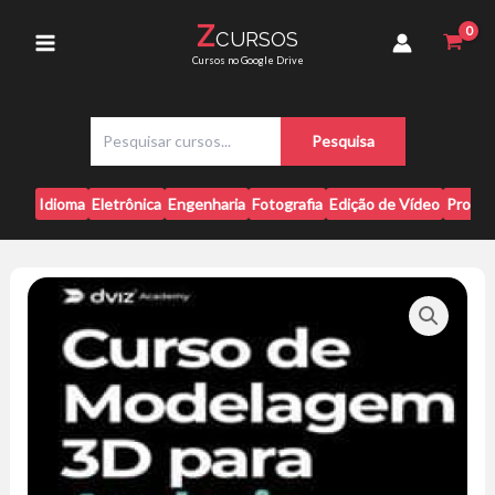
Ir
Para
Z
CURSOS
para
Archviz
Main
Cursos no Google Drive
-
o
Dviz
conteúdo
Menu
quantidade
P
Pesquisa
e
s
q
Idioma
Eletrônica
Engenharia
Fotografia
Edição de Vídeo
Progr
u
i
s
a
r