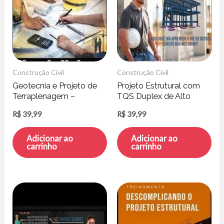
Construção Civil
Construção Civil
Geotecnia e Projeto de
Projeto Estrutural com
Terraplenagem –
TQS Duplex de Alto
Alexandre Mosimann
Padrão – Jonat Calaça
R$
39,99
R$
39,99
Adicionar ao
Adicionar ao
carrinho
carrinho