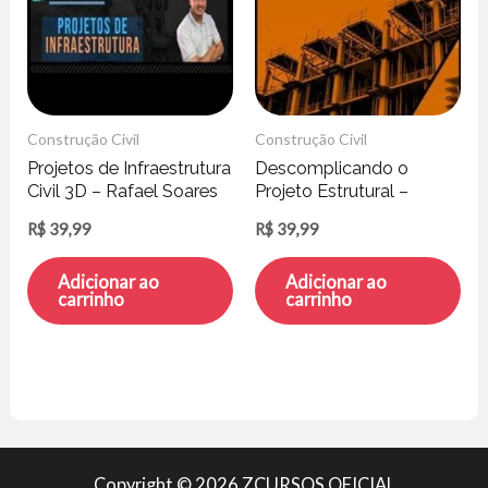
Construção Civil
Construção Civil
Projetos de Infraestrutura
Descomplicando o
Civil 3D – Rafael Soares
Projeto Estrutural –
Escola das Estruturas
R$
39,99
R$
39,99
Adicionar ao
Adicionar ao
carrinho
carrinho
Copyright © 2026 ZCURSOS OFICIAL