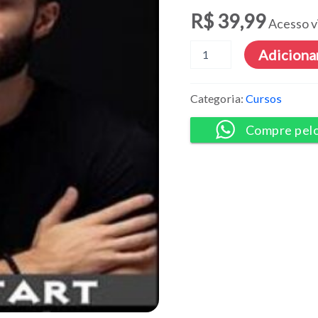
R$
39,99
Acesso v
Code
Adicionar
Start
-
Felipe
Categoria:
Cursos
Rocha
quantidade
Compre pel