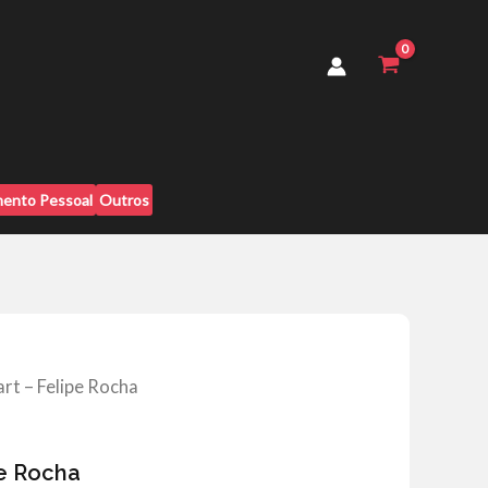
Felipe
Rocha
quantidade
ento Pessoal
Outros
rt – Felipe Rocha
pe Rocha