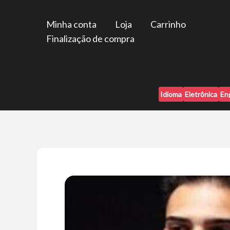
Ir
para
Minha conta
Loja
Carrinho
o
Finalização de compra
conteúdo
Idioma
Eletrônica
En