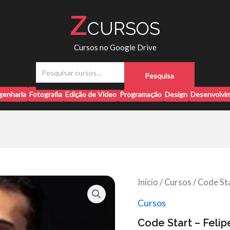
Z
CURSOS
Cursos no Google Drive
P
Pesquisa
e
s
genharia
Fotografia
Edição de Vídeo
Programação
Design
Desenvolvim
q
u
i
s
a
r
Início
/
Cursos
/ Code Sta
Cursos
Code Start – Feli