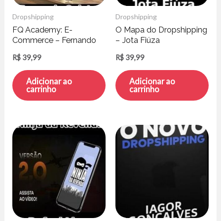
Dropshipping
Dropshipping
FQ Academy: E-
O Mapa do Dropshipping
Commerce – Fernando
– Jota Fiúza
Quintas
R$
39,99
R$
39,99
Adicionar ao
Adicionar ao
carrinho
carrinho