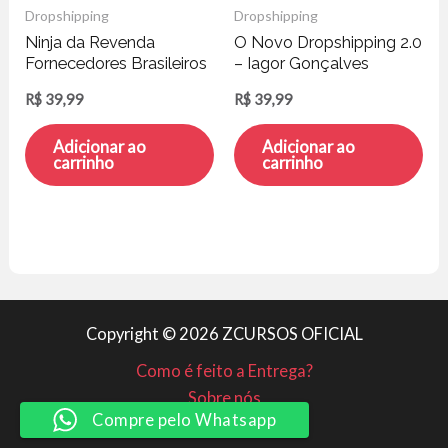
Dropshipping
Dropshipping
Ninja da Revenda
O Novo Dropshipping 2.0
Fornecedores Brasileiros
– Iagor Gonçalves
de Produtos Importados
R$
39,99
R$
39,99
– Rafael Lima
Adicionar ao
Adicionar ao
carrinho
carrinho
Copyright © 2026 ZCURSOS OFICIAL
Como é feito a Entrega?
Sobre nós
Compre pelo Whatsapp
Minha conta