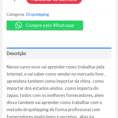
Vender
no
Mercado
Categoria:
Dropshipping
Livre
+
Compre pelo Whatsapp
Importação
+
Dropshipping
-
Jhon
Descrição
Lima
quantidade
Nesse curso voce vai aprender como trabalhar pela
Internet, e vai saber como vender no mercado livre ,
aprendera tambem como importar da china , como
importar dos estados unidos , como importa do
Japao, todos com os melhores fornecedores, alem
disso tambem vai aprender como trabalhar com o
metodo dropshipping de forma profissional com
fornecedores muito bons e secretos , alias ira