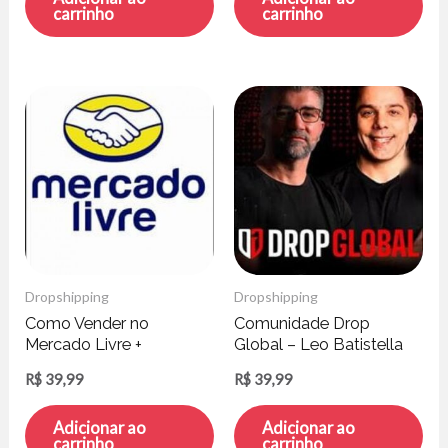
carrinho
carrinho
Dropshipping
Dropshipping
Como Vender no
Comunidade Drop
Mercado Livre +
Global – Leo Batistella
Importação +
R$
39,99
R$
39,99
Dropshipping – Jhon
Lima
Adicionar ao
Adicionar ao
carrinho
carrinho