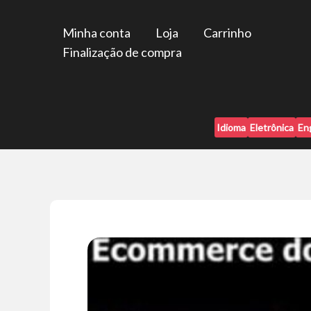
Ir
para
Minha conta
Loja
Carrinho
o
Finalização de compra
conteúdo
Idioma
Eletrônica
En