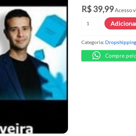
R$
39,99
Acesso v
Ecommerce
Adicionar
do
Zero
3.0
Categoria:
Dropshippin
-
Bruno
Compre pel
Oliveira
quantidade