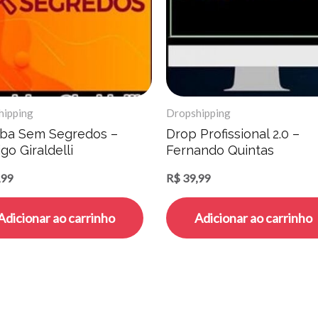
hipping
Dropshipping
aba Sem Segredos –
Drop Profissional 2.0 –
go Giraldelli
Fernando Quintas
,99
R$
39,99
Adicionar ao carrinho
Adicionar ao carrinho