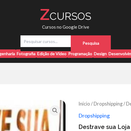
Z
CURSOS
Cursos no Google Drive
P
Pesquisa
e
s
genharia
Fotografia
Edição de Vídeo
Programação
Design
Desenvolvim
q
u
i
s
a
r
Início
/
Dropshipping
/ D
Dropshipping
Destrave sua Loja