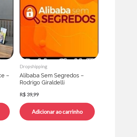
Dropshipping
e –
Alibaba Sem Segredos –
Rodrigo Giraldelli
R$
39,99
Adicionar ao carrinho