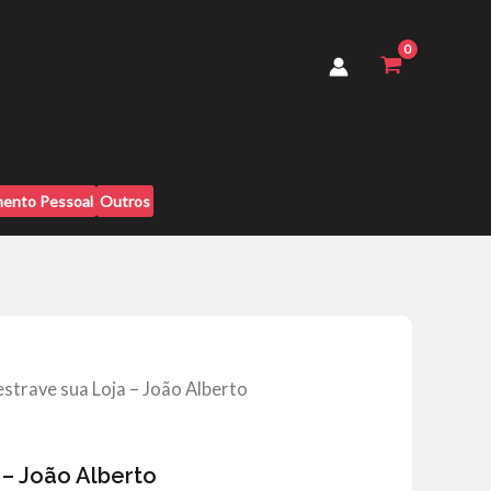
-
João
Alberto
quantidade
ento Pessoal
Outros
estrave sua Loja – João Alberto
 – João Alberto