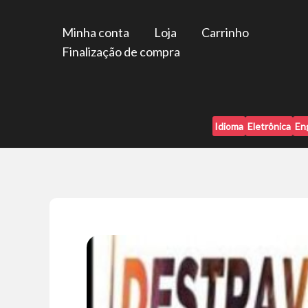
Ir
para
Minha conta
Loja
Carrinho
o
Finalização de compra
conteúdo
Idioma
Eletrônica
En