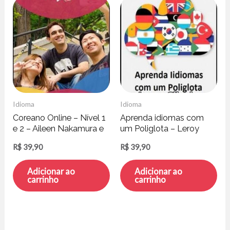
Idioma
Idioma
Coreano Online – Nível 1
Aprenda idiomas com
e 2 – Aileen Nakamura e
um Poliglota – Leroy
Mario Kang
Silveira
R$
39,90
R$
39,90
Adicionar ao
Adicionar ao
carrinho
carrinho