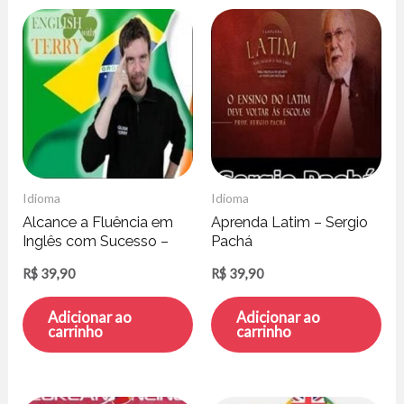
Idioma
Idioma
Alcance a Fluência em
Aprenda Latim – Sergio
Inglês com Sucesso –
Pachá
Terry Mc Gonigle
R$
39,90
R$
39,90
Adicionar ao
Adicionar ao
carrinho
carrinho