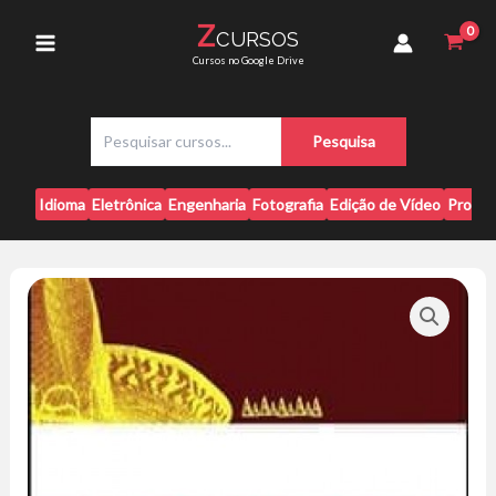
Ir
Espanhol
Z
CURSOS
para
-
Main
Cursos no Google Drive
Michele
o
Manfessoni
conteúdo
Menu
quantidade
P
Pesquisa
e
s
q
Idioma
Eletrônica
Engenharia
Fotografia
Edição de Vídeo
Progr
u
i
s
a
r