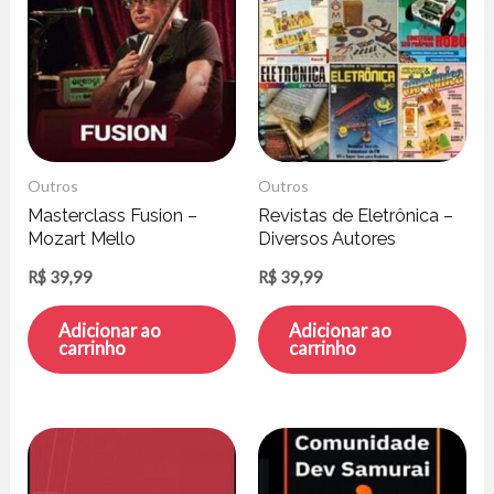
Outros
Outros
Masterclass Fusion –
Revistas de Eletrônica –
Mozart Mello
Diversos Autores
R$
39,99
R$
39,99
Adicionar ao
Adicionar ao
carrinho
carrinho