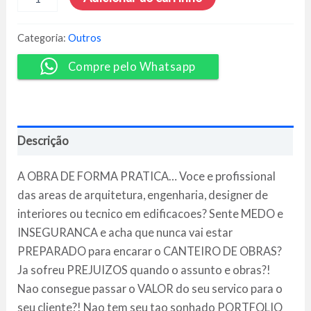
BORAnaOBRA
3.0
-
Categoria:
Outros
Alex
Brasileiro
Compre pelo Whatsapp
e
Rafaella
Vieira
quantidade
Descrição
A OBRA DE FORMA PRATICA… Voce e profissional
das areas de arquitetura, engenharia, designer de
interiores ou tecnico em edificacoes? Sente MEDO e
INSEGURANCA e acha que nunca vai estar
PREPARADO para encarar o CANTEIRO DE OBRAS?
Ja sofreu PREJUIZOS quando o assunto e obras?!
Nao consegue passar o VALOR do seu servico para o
seu cliente?! Nao tem seu tao sonhado PORTFOLIO