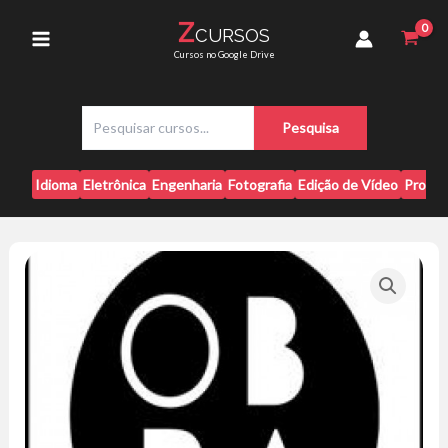
Ir
-
Z
CURSOS
para
Alex
Main
Cursos no Google Drive
Brasileiro
o
e
conteúdo
Menu
Rafaella
P
Vieira
Pesquisa
e
quantidade
s
q
Idioma
Eletrônica
Engenharia
Fotografia
Edição de Vídeo
Progr
u
i
s
a
r