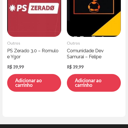
Outros
Outros
PS Zerado 3.0 – Romulo
Comunidade Dev
e Ygor
Samurai – Felipe
Fontoura
R$
39,99
R$
39,99
Adicionar ao
Adicionar ao
carrinho
carrinho