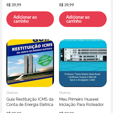
Amoedo e Alan
R$
39,99
R$
39,99
Schramm
Adicionar ao
Adicionar ao
carrinho
carrinho
Outros
Outros
Guia Restituição ICMS da
Meu Primeiro Huawei:
Conta de Energia Elétrica
Iniciação Para Roteador
– Henrique Peratto
de Borda – Thales