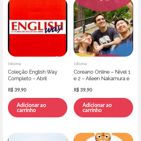
Idioma
Idioma
Coleção English Way
Coreano Online – Nível 1
Completo – Abril
e 2 – Aileen Nakamura e
Educação
Mario Kang
R$
39,90
R$
39,90
Adicionar ao
Adicionar ao
carrinho
carrinho