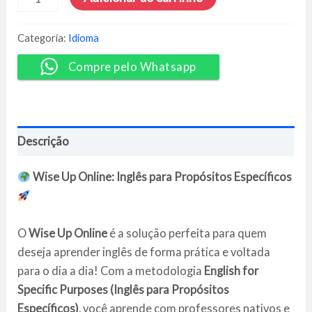
de
Inglês
WiseUp
Categoria:
Idioma
Online
-
Compre pelo Whatsapp
Módulo
1
ao
9
[Pack]
Descrição
quantidade
Wise Up Online: Inglês para Propósitos Específicos
O
Wise Up Online
é a solução perfeita para quem
deseja aprender inglês de forma prática e voltada
para o dia a dia! Com a metodologia
English for
Specific Purposes (Inglês para Propósitos
Específicos)
, você aprende com professores nativos e