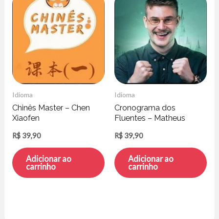
Idioma
Idioma
Chinês Master – Chen
Cronograma dos
Xiaofen
Fluentes – Matheus
Werner
R$
39,90
R$
39,90
Adicionar ao
Adicionar ao
carrinho
carrinho