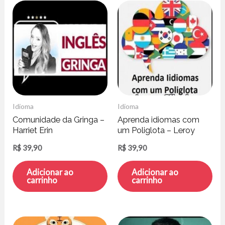
Idioma
Idioma
Comunidade da Gringa –
Aprenda idiomas com
Harriet Erin
um Poliglota – Leroy
Silveira
R$
39,90
R$
39,90
Adicionar ao
Adicionar ao
carrinho
carrinho