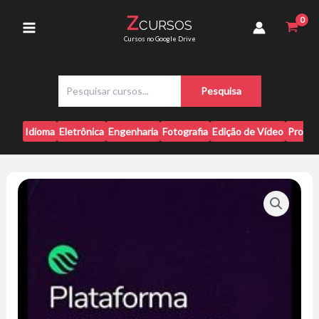
Ir
WiseUp
Z
CURSOS
para
Online
Main
Cursos no Google Drive
-
o
Módulo
conteúdo
Menu
1
P
ao
Pesquisa
e
9
s
[Pack]
q
quantidade
Idioma
Eletrônica
Engenharia
Fotografia
Edição de Vídeo
Progr
u
i
s
a
r