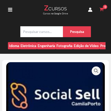
Ir
-
Z
CURSOS
para
Camila
Main
Cursos no Google Drive
Porto
o
quantidade
conteúdo
Menu
P
Pesquisa
e
s
q
Idioma
Eletrônica
Engenharia
Fotografia
Edição de Vídeo
Progr
u
i
s
a
r