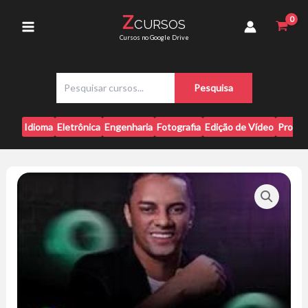
Ir
-
Z
CURSOS
para
Derik
Main
Cursos no Google Drive
Cardoso
o
David
conteúdo
Menu
quantidade
P
Pesquisa
e
s
q
Idioma
Eletrônica
Engenharia
Fotografia
Edição de Vídeo
Progr
u
i
s
a
r