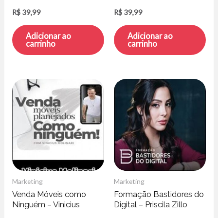
Cursos Online
R$
39,99
R$
39,99
Adicionar ao
Adicionar ao
carrinho
carrinho
Marketing
Marketing
Venda Móveis como
Formação Bastidores do
Ninguém – Vinicius
Digital – Priscila Zillo
Molinari