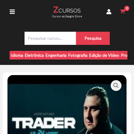
Ir
-
Z
CURSOS
para
Scalper
Main
Cursos no Google Drive
Empiricus
o
quantidade
conteúdo
Menu
P
Pesquisa
e
s
q
Idioma
Eletrônica
Engenharia
Fotografia
Edição de Vídeo
Progr
u
i
s
a
r