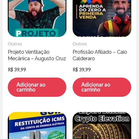
Outros
Outros
Projeto Ventilação
Profissão Afiliado – Caio
Mecânica – Augusto Cruz
Calderaro
R$
39,99
R$
39,99
Adicionar ao
Adicionar ao
carrinho
carrinho