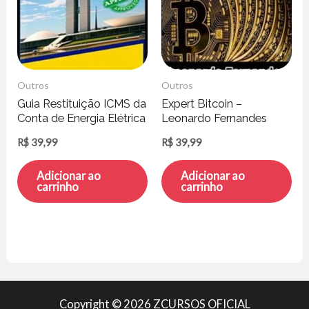
Outros
Outros
Guia Restituição ICMS da
Expert Bitcoin –
Conta de Energia Elétrica
Leonardo Fernandes
– Henrique Peratto
R$
39,99
R$
39,99
Adicionar ao
Adicionar ao
carrinho
carrinho
Copyright © 2026 ZCURSOS OFICIAL