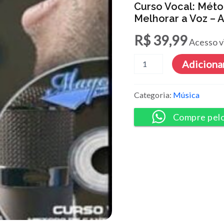
Curso Vocal: Mét
Melhorar a Voz – 
R$
39,99
Acesso v
Curso
Adicionar
Vocal:
Método
de
Categoria:
Música
Canto
Completo
Compre pel
para
Melhorar
a
Voz
-
André
Fantom
quantidade