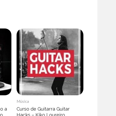
Música
o a
Curso de Guitarra Guitar
eo
Hacks – Kiko Loureiro