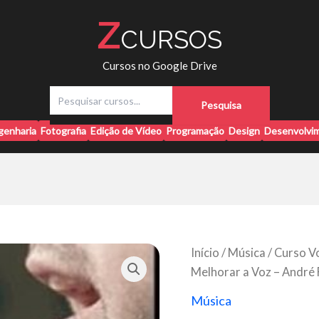
Z
CURSOS
Cursos no Google Drive
P
Pesquisa
e
s
genharia
Fotografia
Edição de Vídeo
Programação
Design
Desenvolvim
q
u
i
s
a
r
Início
/
Música
/ Curso V
Melhorar a Voz – André
Música