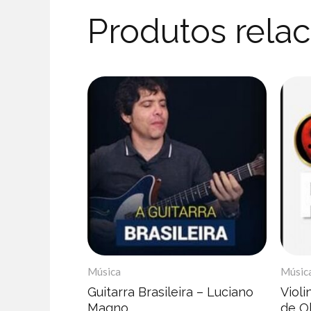
Produtos rela
Música
Músic
Guitarra Brasileira – Luciano
Violi
Magno
de Ol