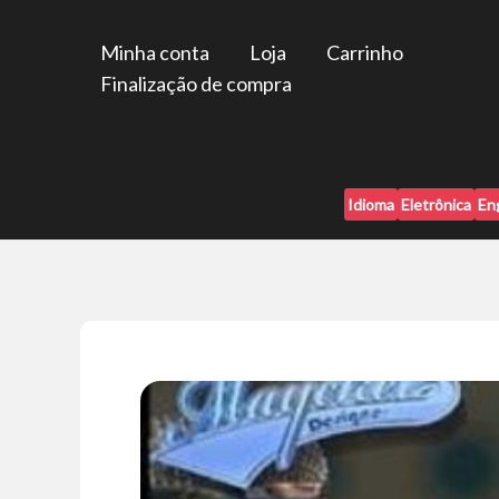
Ir
para
Minha conta
Loja
Carrinho
o
Finalização de compra
conteúdo
Idioma
Eletrônica
En