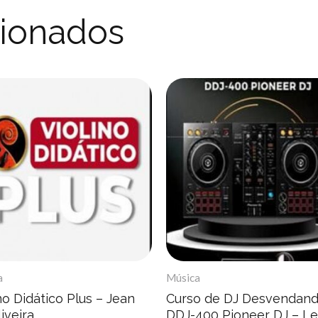
cionados
a
Música
no Didático Plus – Jean
Curso de DJ Desvendand
iveira
DDJ-400 Pioneer DJ – L