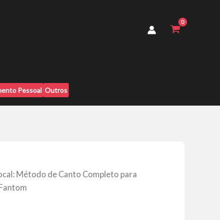
de
Canto
Completo
para
Melhorar
a
Voz
-
André
ento Pessoal
Outros
Fantom
quantidade
ocal: Método de Canto Completo para
 Fantom