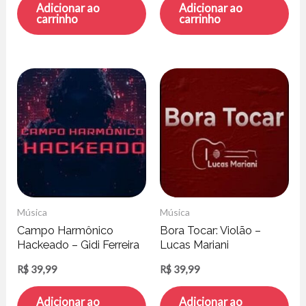
Adicionar ao
Adicionar ao
carrinho
carrinho
Música
Música
Campo Harmônico
Bora Tocar: Violão –
Hackeado – Gidi Ferreira
Lucas Mariani
R$
39,99
R$
39,99
Adicionar ao
Adicionar ao