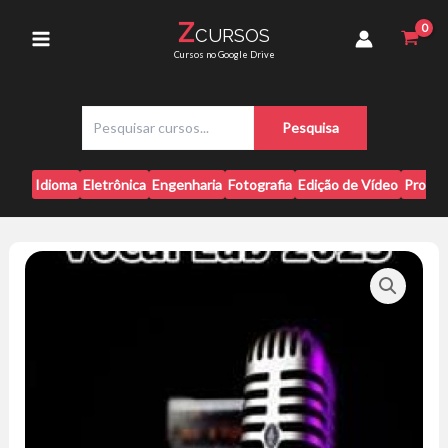
Ir
-
Z
CURSOS
para
Kauê
Main
Cursos no Google Drive
Fratello
o
quantidade
conteúdo
Menu
P
Pesquisa
e
s
q
Idioma
Eletrônica
Engenharia
Fotografia
Edição de Vídeo
Progr
u
i
s
a
r