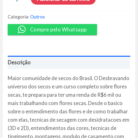
o
Universo
dos
Categoria:
Outros
Secos
-
Compre pelo Whatsapp
Estúdio
PiMa
quantidade
Descrição
Maior comunidade de secos do Brasil. O Desbravando
universo dos secos e um curso completo sobre flores
secas, te prepara para ter uma renda de R$6 mil ou
mais trabalhando com flores secas. Desde o basico
sobre o entendimento das flores e de como trabalhar
com elas, tecnicas de secagem com desidratacoes em
(3D e 2D), entendimentos das cores, tecnicas de
tingimento, montagens, modulo de casamento com