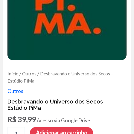
Início
/
Outros
/ Desbravando o Universo dos Secos –
Estúdio PiMa
Outros
Desbravando o Universo dos Secos –
Estúdio PiMa
R$
39,99
Acesso via Google Drive
Desbravando
Adicionar ao carrinho