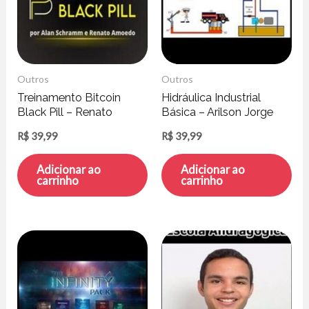
Outros
Outros
Treinamento Bitcoin
Hidráulica Industrial
Black Pill – Renato
Básica – Arilson Jorge
Amoedo e Alan
Reis Silva
R$
39,99
R$
39,99
Schramm
Adicionar ao
Adicionar ao
carrinho
carrinho