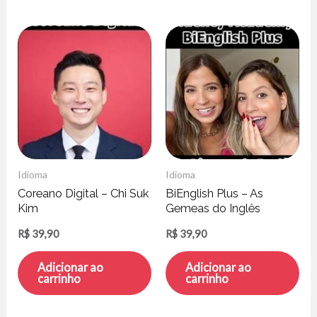
Idioma
Idioma
Coreano Digital – Chi Suk
BiEnglish Plus – As
Kim
Gemeas do Inglês
R$
39,90
R$
39,90
Adicionar ao
Adicionar ao
carrinho
carrinho