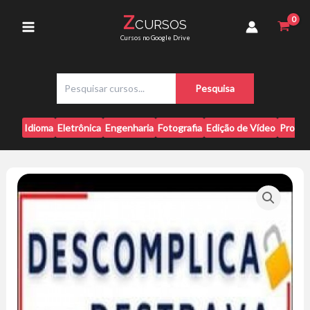
Ir
-
Z
CURSOS
para
Gabi
Main
Cursos no Google Drive
Modesto
o
quantidade
conteúdo
Menu
P
Pesquisa
e
s
q
Idioma
Eletrônica
Engenharia
Fotografia
Edição de Vídeo
Progr
u
i
s
a
r