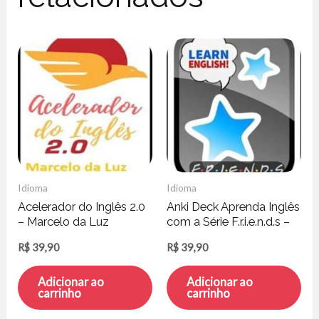
Idioma
Idioma
Acelerador do Inglês 2.0
Anki Deck Aprenda Inglês
– Marcelo da Luz
com a Série F.r.i.e.n.d.s –
63 Mil Cards
R$
39,90
R$
39,90
Adicionar ao
Adicionar ao
carrinho
carrinho