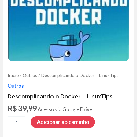
Início
/
Outros
/ Descomplicando o Docker – LinuxTips
Outros
Descomplicando o Docker – LinuxTips
R$
39,99
Acesso via Google Drive
Descomplicando
Adicionar ao carrinho
o
Docker