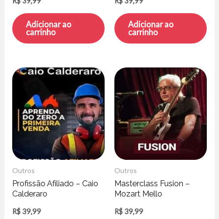
R$
39,99
R$
39,99
Adicionar ao
Adicionar ao
carrinho
carrinho
Outros
Outros
Profissão Afiliado – Caio
Masterclass Fusion –
Calderaro
Mozart Mello
R$
39,99
R$
39,99