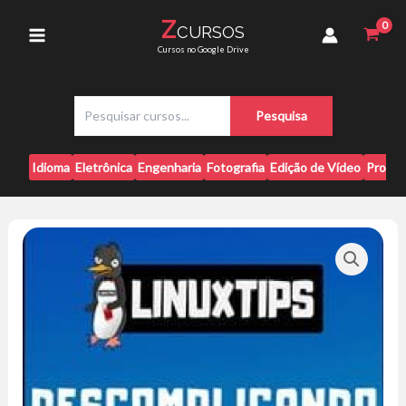
Ir
-
Z
CURSOS
para
LinuxTips
Main
Cursos no Google Drive
quantidade
o
conteúdo
Menu
P
Pesquisa
e
s
q
Idioma
Eletrônica
Engenharia
Fotografia
Edição de Vídeo
Progr
u
i
s
a
r