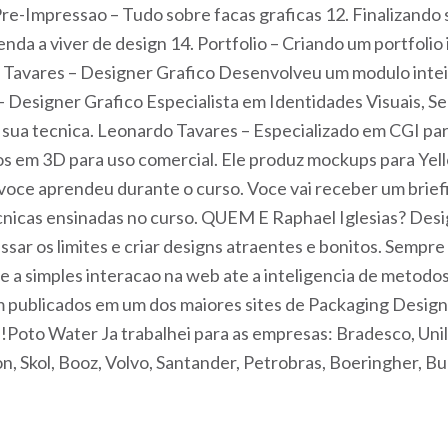
e-Impressao – Tudo sobre facas graficas 12. Finalizando s
nda a viver de design 14. Portfolio – Criando um portfol
 Tavares – Designer Grafico Desenvolveu um modulo intei
 Designer Grafico Especialista em Identidades Visuais, S
 sua tecnica. Leonardo Tavares – Especializado em CGI pa
 em 3D para uso comercial. Ele produz mockups para Yel
oce aprendeu durante o curso. Voce vai receber um briefin
ecnicas ensinadas no curso. QUEM E Raphael Iglesias? Desi
ssar os limites e criar designs atraentes e bonitos. Semp
 a simples interacao na web ate a inteligencia de metodos
m publicados em um dos maiores sites de Packaging Desig
Poto Water Ja trabalhei para as empresas: Bradesco, Unil
on, Skol, Booz, Volvo, Santander, Petrobras, Boeringher, 