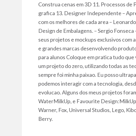
Construa cenas em 3D 11. Processos de Pr
grafica 13. Designer Independente – Apre
com os melhores de cada area – Leonardo
Design de Embalagens. – Sergio Fonseca –
seus projetos e mockups exclusivos com a
e grandes marcas desenvolvendo produtos
para alunos Coloque em pratica tudo que v
um projeto do zero, utilizando todas as t
sempre foi minha paixao. Eu posso ultrapa
podemos interagir com a tecnologia, desde
evolucao. Alguns dos meus projetos fora
WaterMilkUp, e Favourite Design:MilkUp!
Warner, Fox, Universal Studios, Lego, Kib
Berry.