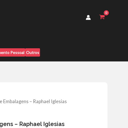
-
Raphael
Iglesias
quantidade
ento Pessoal
Outros
e Embalagens – Raphael Iglesias
ens – Raphael Iglesias