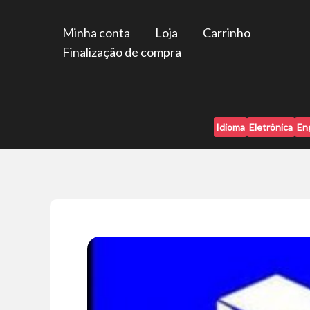
Ir
para
Minha conta
Loja
Carrinho
o
Finalização de compra
conteúdo
Idioma
Eletrônica
En