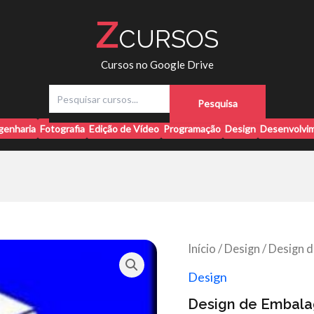
Z
CURSOS
Cursos no Google Drive
P
Pesquisa
e
s
genharia
Fotografia
Edição de Vídeo
Programação
Design
Desenvolvim
q
u
i
s
a
r
Início
/
Design
/ Design d
Design
Design de Embalag