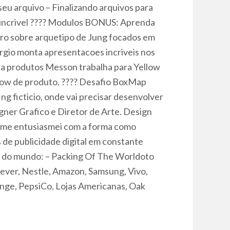
eu arquivo – Finalizando arquivos para
io incrivel ???? Modulos BONUS: Aprenda
ro sobre arquetipo de Jung focados em
ergio monta apresentacoes incriveis nos
ra produtos Messon trabalha para Yellow
low de produto. ???? Desafio BoxMap
g ficticio, onde vai precisar desenvolver
gner Grafico e Diretor de Arte. Design
re me entusiasmei com a forma como
 de publicidade digital em constante
n do mundo: – Packing Of The Worldoto
ever, Nestle, Amazon, Samsung, Vivo,
Bunge, PepsiCo, Lojas Americanas, Oak