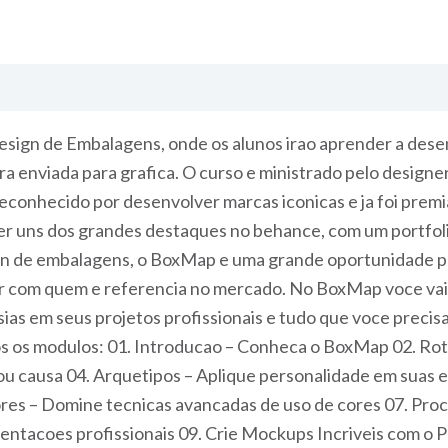
ign de Embalagens, onde os alunos irao aprender a dese
sera enviada para grafica. O curso e ministrado pelo designe
econhecido por desenvolver marcas iconicas e ja foi premi
r uns dos grandes destaques no behance, com um portfolio
sign de embalagens, o BoxMap e uma grande oportunidade 
r com quem e referencia no mercado. No BoxMap voce vai t
sias em seus projetos profissionais e tudo que voce precis
s os modulos: 01. Introducao – Conheca o BoxMap 02. Rot
 ou causa 04. Arquetipos – Aplique personalidade em sua
res – Domine tecnicas avancadas de uso de cores 07. Proc
sentacoes profissionais 09. Crie Mockups Incriveis com o