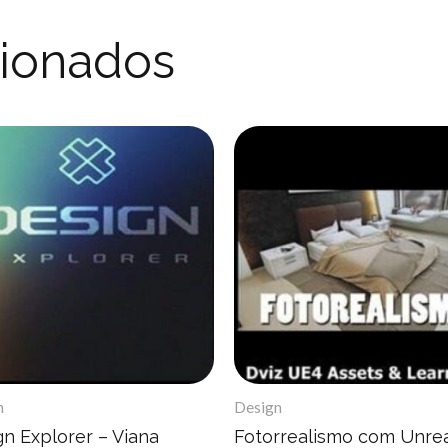
cionados
n
Design
gn Explorer – Viana
Fotorrealismo com Unrea