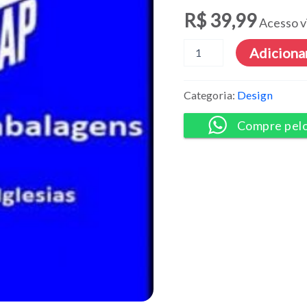
R$
39,99
Acesso v
Design
Adicionar
de
Embalagens
-
Categoria:
Design
Raphael
Iglesias
Compre pel
quantidade