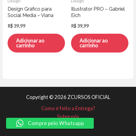
Design
Design
Design Gráfico para
Illustrator PRO – Gabriel
Social Media – Viana
Eich
Patricio
R$
39,99
R$
39,99
Adicionar ao
Adicionar ao
carrinho
carrinho
Copyright © 2026 ZCURSOS OFICIAL
Como é feito a Entrega?
Sobre nós
Compre pelo Whatsapp
Minha conta