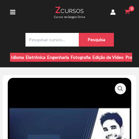
Ir
-
Z
CURSOS
para
Caio
Main
Cursos no Google Drive
Vinicius
o
quantidade
conteúdo
Menu
P
Pesquisa
e
s
q
Idioma
Eletrônica
Engenharia
Fotografia
Edição de Vídeo
Progr
u
i
s
a
r