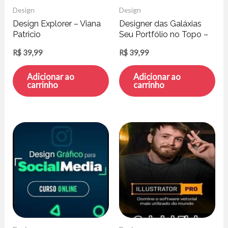
Design
Design
Design Explorer – Viana
Designer das Galáxias
Patricio
Seu Portfólio no Topo –
Danilo Araújo
R$
39,99
R$
39,99
Adicionar ao
Adicionar ao
carrinho
carrinho