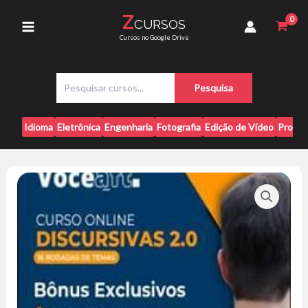
Ir
-
Z
CURSOS
para
Você
Main
Cursos no Google Drive
AFT
o
quantidade
conteúdo
Menu
P
Pesquisa
e
s
q
Idioma
Eletrônica
Engenharia
Fotografia
Edição de Vídeo
Progr
u
i
s
a
r