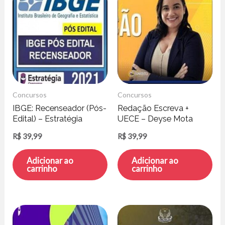
Concursos
Concursos
IBGE: Recenseador (Pós-
Redação Escreva +
Edital) – Estratégia
UECE – Deyse Mota
Concursos
R$
39,99
R$
39,99
Adicionar ao
Adicionar ao
carrinho
carrinho