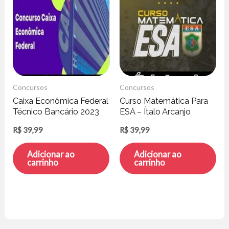
Concursos
Concursos
Caixa Econômica Federal
Curso Matemática Para
Técnico Bancário 2023
ESA – Ítalo Arcanjo
Pré-Edital – Estratégia
R$
39,99
R$
39,99
Concursos
Adicionar ao
Adicionar ao
carrinho
carrinho