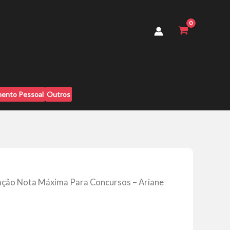
Para
Concursos
-
Ariane
Budke
quantidade
ento Pessoal
Outros
ação Nota Máxima Para Concursos – Ariane