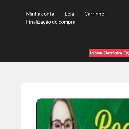
Ir
para
Minha conta
Loja
Carrinho
o
Finalização de compra
conteúdo
Idioma
Eletrônica
En