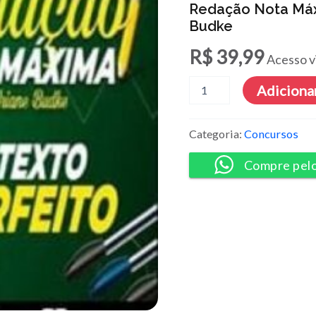
Redação Nota Máx
Budke
R$
39,99
Acesso v
Redação
Adicionar
Nota
Máxima
Para
Categoria:
Concursos
Concursos
-
Compre pel
Ariane
Budke
quantidade