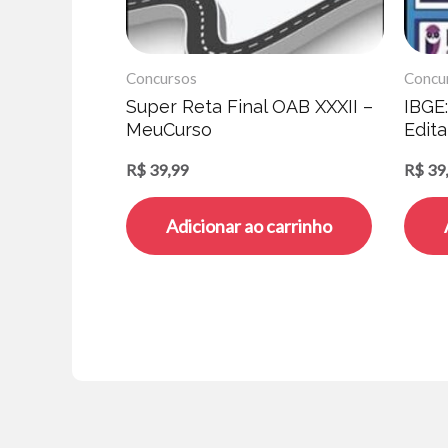
Concursos
Concu
Super Reta Final OAB XXXII –
IBGE
MeuCurso
Edita
R$
39,99
R$
39
Adicionar ao carrinho