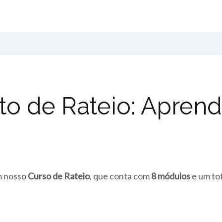
o de Rateio: Aprenda
m nosso
Curso de Rateio
, que conta com
8 módulos
e um to