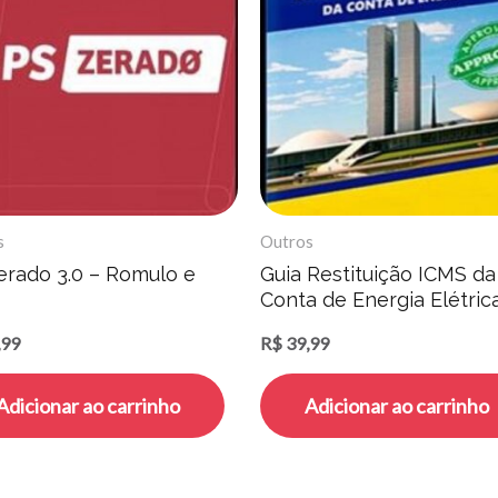
s
Outros
erado 3.0 – Romulo e
Guia Restituição ICMS da
Conta de Energia Elétric
Henrique Peratto
,99
R$
39,99
Adicionar ao carrinho
Adicionar ao carrinho