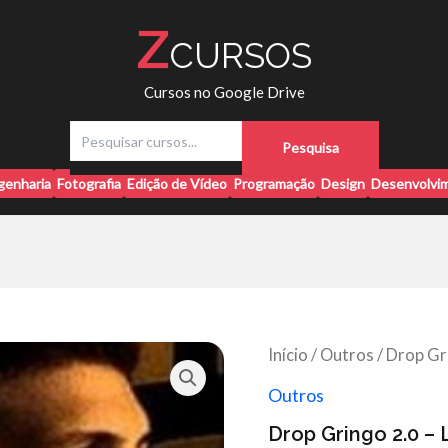
Z
CURSOS
Cursos no Google Drive
P
Pesquisa
e
s
genharia
Fotografia
Edição de Vídeo
Programação
Design
Desenvolvim
q
u
i
s
a
r
Início
/
Outros
/ Drop Gr
Outros
Drop Gringo 2.0 –