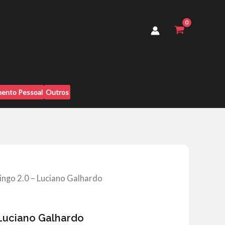
-
Luciano
Galhardo
quantidade
ento Pessoal
Outros
ingo 2.0 – Luciano Galhardo
 Luciano Galhardo