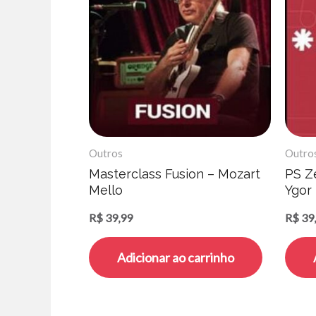
Outros
Outro
Masterclass Fusion – Mozart
PS Z
Mello
Ygor
R$
39,99
R$
39
Adicionar ao carrinho