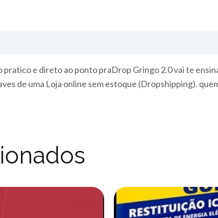
ratico e direto ao ponto praDrop Gringo 2.0 vai te ensina
aves de uma Loja online sem estoque (Dropshipping). que
cionados