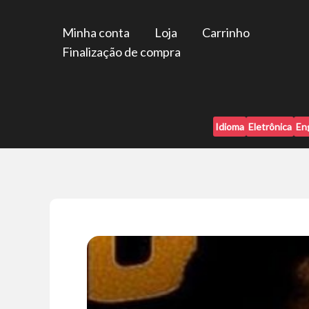
Ir
para
Minha conta
Loja
Carrinho
o
Finalização de compra
conteúdo
Idioma
Eletrônica
En