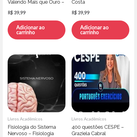
Valendo Mais que Ouro –
Costa
Pedro Supertti
R$
39,99
R$
39,99
Adicionar ao
Adicionar ao
carrinho
carrinho
Livros Acadêmicos
Livros Acadêmicos
Fisiologia do Sistema
400 questões CESPE –
Nervoso – Fisiologia
Graziela Cabral