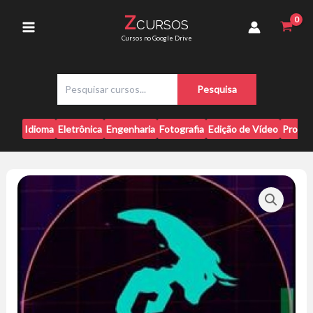
Ir
Sancler
Z
CURSOS
para
Leal
Main
Cursos no Google Drive
quantidade
o
conteúdo
Menu
P
Pesquisa
e
s
q
Idioma
Eletrônica
Engenharia
Fotografia
Edição de Vídeo
Progr
u
i
s
a
r