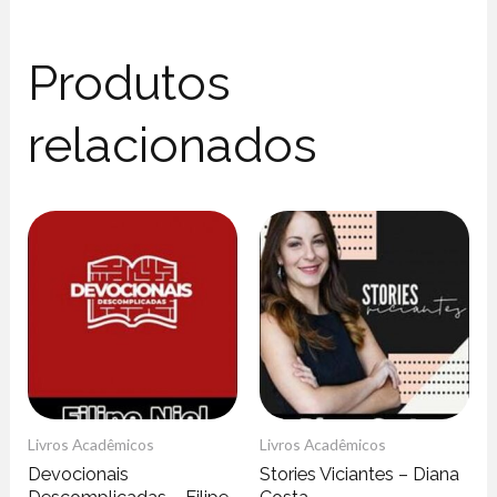
Produtos
relacionados
Livros Acadêmicos
Livros Acadêmicos
Devocionais
Stories Viciantes – Diana