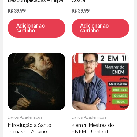
Descomplicadas – Filipe
Costa
Niel
R$
39,99
R$
39,99
Adicionar ao
Adicionar ao
carrinho
carrinho
Livros Acadêmicos
Livros Acadêmicos
Introdução a Santo
2 em 1: Mestres do
Tomás de Aquino –
ENEM – Umberto