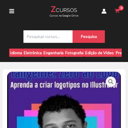
Ir
Logo
Z
CURSOS
para
-
Main
Cursos no Google Drive
Ericles
o
Batista
conteúdo
Menu
quantidade
P
Pesquisa
e
s
q
Idioma
Eletrônica
Engenharia
Fotografia
Edição de Vídeo
Progr
u
i
s
a
r