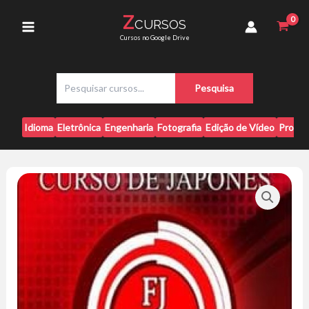
Ir
Zero
Z
CURSOS
para
-
Main
Cursos no Google Drive
Naoki
o
Amorim
conteúdo
Menu
quantidade
P
Pesquisa
e
s
q
Idioma
Eletrônica
Engenharia
Fotografia
Edição de Vídeo
Progr
u
i
s
a
r