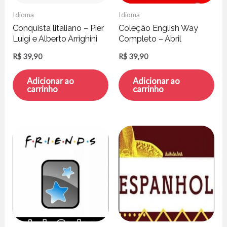
Idioma
Idioma
Conquista litaliano – Pier
Coleção English Way
Luigi e Alberto Arrighini
Completo – Abril
Educação
R$
39,90
R$
39,90
Adicionar ao
Adicionar ao
carrinho
carrinho