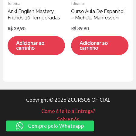
Idioma
Idioma
Anki English Mastery:
Curso Aula De Espanhol
Friends 10 Temporadas
– Michele Manfessoni
Completas – Luiz Carlos
R$
39,90
R$
39,90
Adicionar ao
Adicionar ao
carrinho
carrinho
Copyright © 2026 ZCURSOS OFICIAL
Como é feito a Entrega?
Sobre nós
Compre pelo Whatsapp
Minha conta