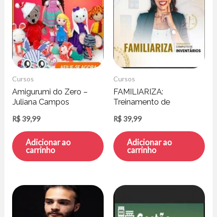
Cursos
Cursos
Amigurumi do Zero –
FAMILIARIZA:
Juliana Campos
Treinamento de
Inventários – Maria Júlia
R$
39,99
R$
39,99
Araújo
Adicionar ao
Adicionar ao
carrinho
carrinho