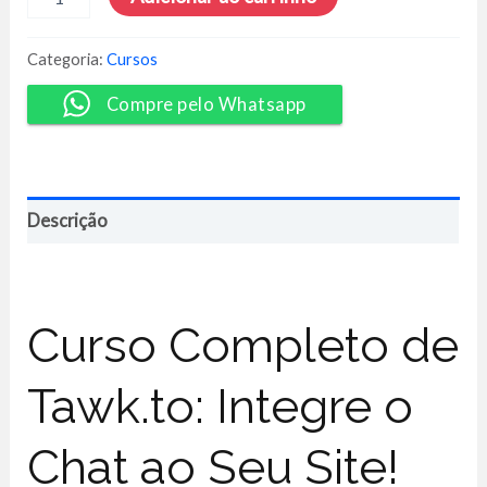
e
Recursos
Para
Categoria:
Cursos
Projetos
WordPress
Compre pelo Whatsapp
-
Escola
Ninja
WP
quantidade
Descrição
Curso Completo de
Tawk.to: Integre o
Chat ao Seu Site!