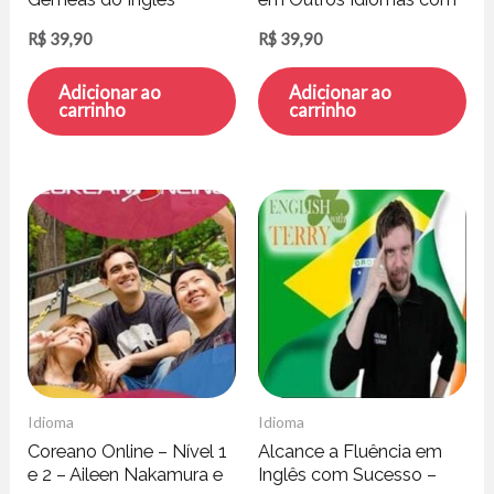
o ChatGPT – Mairo
R$
39,90
R$
39,90
Vergara
Adicionar ao
Adicionar ao
carrinho
carrinho
Idioma
Idioma
Coreano Online – Nível 1
Alcance a Fluência em
e 2 – Aileen Nakamura e
Inglês com Sucesso –