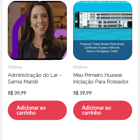
Outros
Outros
Administração do Lar –
Meu Primeiro Huawei:
Samia Marsili
Iniciação Para Roteador
de Borda – Thales
R$
39,99
R$
39,99
Moisés
Adicionar ao
Adicionar ao
carrinho
carrinho