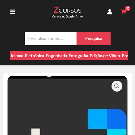
Ir
-
Z
CURSOS
para
Escola
Main
Cursos no Google Drive
DNC
o
quantidade
conteúdo
Menu
P
Pesquisa
e
s
q
Idioma
Eletrônica
Engenharia
Fotografia
Edição de Vídeo
Progr
u
i
s
a
r