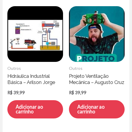
Outros
Outros
Hidráulica Industrial
Projeto Ventilação
Básica – Arilson Jorge
Mecânica – Augusto Cruz
Reis Silva
R$
39,99
R$
39,99
Adicionar ao
Adicionar ao
carrinho
carrinho