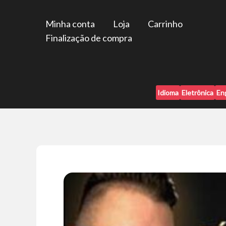
Ir
para
Minha conta
Loja
Carrinho
o
Finalização de compra
conteúdo
Idioma
Eletrônica
En