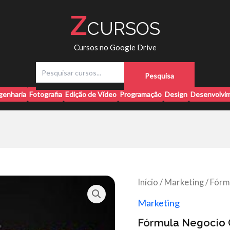
Z
CURSOS
Cursos no Google Drive
P
Pesquisa
e
s
genharia
Fotografia
Edição de Vídeo
Programação
Design
Desenvolvim
q
u
i
s
a
r
Início
/
Marketing
/ Fórm
Marketing
Fórmula Negocio O