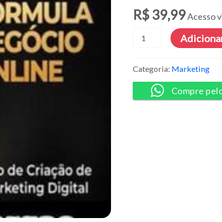
R$
39,99
Acesso v
Fórmula
Adicionar
Negocio
Online
2023
Categoria:
Marketing
-
Alex
Compre pel
Vargas
quantidade