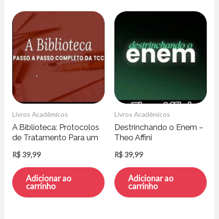
Livros Acadêmicos
Livros Acadêmicos
A Biblioteca: Protocolos
Destrinchando o Enem –
de Tratamento Para um
Theo Affini
Terapeuta – Camila
R$
39,99
R$
39,99
Kurdian
Adicionar ao
Adicionar ao
carrinho
carrinho