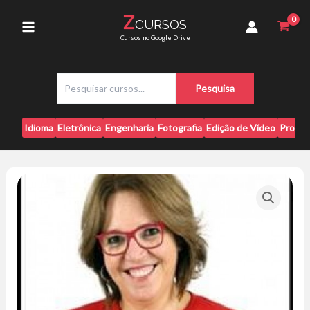
Ir
-
Z
CURSOS
para
Tereza
Main
Cursos no Google Drive
Cavalcante
o
quantidade
conteúdo
Menu
P
Pesquisa
e
s
q
Idioma
Eletrônica
Engenharia
Fotografia
Edição de Vídeo
Progr
u
i
s
a
r