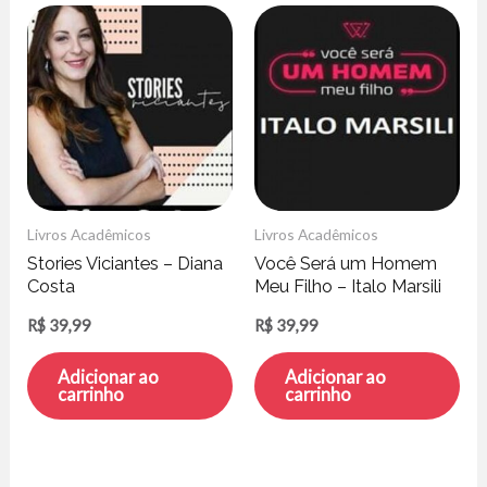
Livros Acadêmicos
Livros Acadêmicos
Stories Viciantes – Diana
Você Será um Homem
Costa
Meu Filho – Italo Marsili
R$
39,99
R$
39,99
Adicionar ao
Adicionar ao
carrinho
carrinho