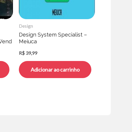
Design
Design System Specialist –
 Wend
Meiuca
R$
39,99
Adicionar ao carrinho