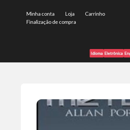
Ir
para
Minha conta
Loja
Carrinho
o
Finalização de compra
conteúdo
Idioma
Eletrônica
En