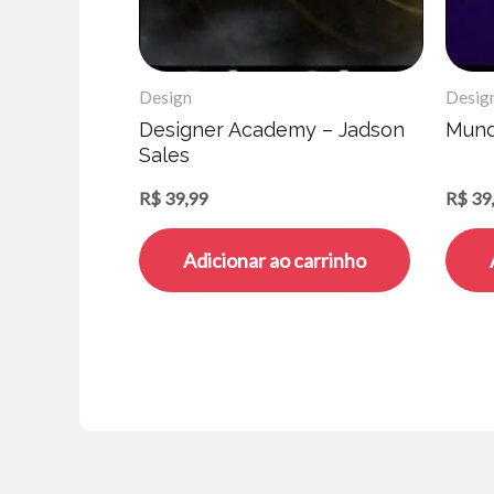
Design
Desig
Designer Academy – Jadson
Mund
Sales
R$
39,99
R$
39
Adicionar ao carrinho