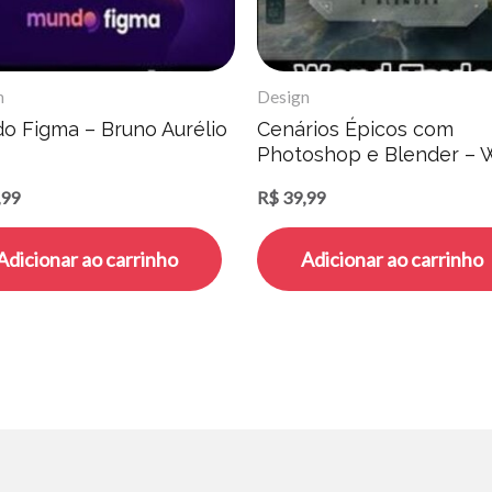
n
Design
o Figma – Bruno Aurélio
Cenários Épicos com
Photoshop e Blender –
Taylor
,99
R$
39,99
Adicionar ao carrinho
Adicionar ao carrinho