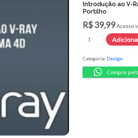
Introdução ao V-R
Portilho
R$
39,99
Acesso v
Introdução
Adicionar
ao
V-
Ray
Categoria:
Design
para
Cinema
Compre pel
4D
-
Allan
Portilho
quantidade