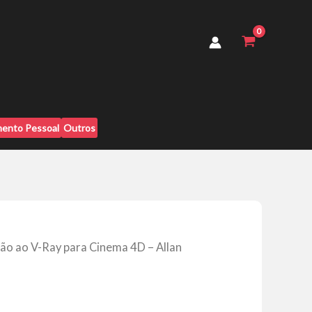
Ray
para
Cinema
4D
-
Allan
Portilho
quantidade
ento Pessoal
Outros
ão ao V-Ray para Cinema 4D – Allan