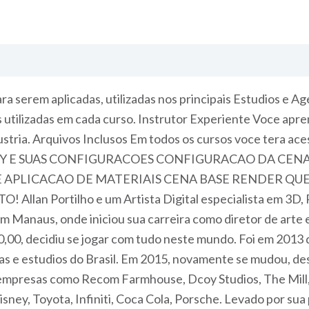
a serem aplicadas, utilizadas nos principais Estudios e A
as utilizadas em cada curso. Instrutor Experiente Voce ap
ustria. Arquivos Inclusos Em todos os cursos voce tera ac
 V-RAY E SUAS CONFIGURACOES CONFIGURACAO DA CE
 APLICACAO DE MATERIAIS CENA BASE RENDER QU
an Portilho e um Artista Digital especialista em 3D, 
em Manaus, onde iniciou sua carreira como diretor de art
000,00, decidiu se jogar com tudo neste mundo. Foi em 20
as e estudios do Brasil. Em 2015, novamente se mudou, des
 empresas como Recom Farmhouse, Dcoy Studios, The Mill, 
ey, Toyota, Infiniti, Coca Cola, Porsche. Levado por sua 