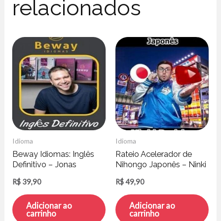
relacionados
Idioma
Idioma
Beway Idiomas: Inglês
Rateio Acelerador de
Definitivo – Jonas
Nihongo Japonês – Ninki
Bressan
Rodrigo
R$
39,90
R$
49,90
Adicionar ao
Adicionar ao
carrinho
carrinho