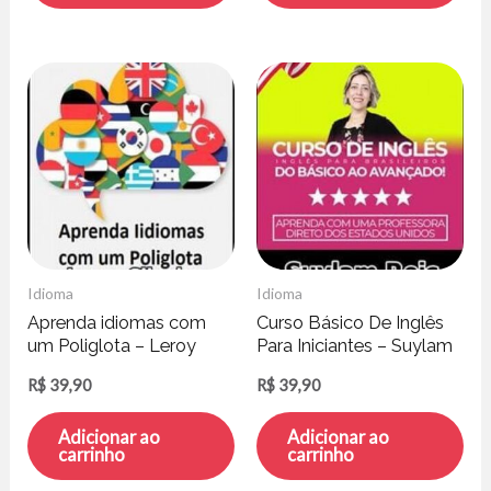
Idioma
Idioma
Aprenda idiomas com
Curso Básico De Inglês
um Poliglota – Leroy
Para Iniciantes – Suylam
Silveira
Reis
R$
39,90
R$
39,90
Adicionar ao
Adicionar ao
carrinho
carrinho