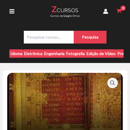
Ir
Pachá
Z
CURSOS
para
quantidade
Main
Cursos no Google Drive
o
conteúdo
Menu
P
Pesquisa
e
s
q
Idioma
Eletrônica
Engenharia
Fotografia
Edição de Vídeo
Progr
u
i
s
a
r