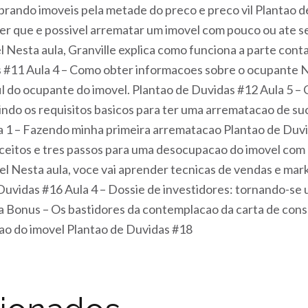
prando imoveis pela metade do preco e preco vil Plantao 
ver que e possivel arrematar um imovel com pouco ou ate 
 Nesta aula, Granville explica como funciona a parte conta
 #11 Aula 4 – Como obter informacoes sobre o ocupante Ne
fil do ocupante do imovel. Plantao de Duvidas #12 Aula 5 –
rindo os requisitos basicos para ter uma arrematacao de s
 1 – Fazendo minha primeira arrematacao Plantao de Duv
nceitos e tres passos para uma desocupacao do imovel com 
 Nesta aula, voce vai aprender tecnicas de vendas e mark
 Duvidas #16 Aula 4 – Dossie de investidores: tornando-se
la Bonus – Os bastidores da contemplacao da carta de cons
o do imovel Plantao de Duvidas #18