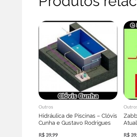
Produtos rela
Outros
Outro
Hidráulica de Piscinas – Clóvis
Zabb
Cunha e Gustavo Rodrigues
Atual
Mazu
R$
39,99
R$
39