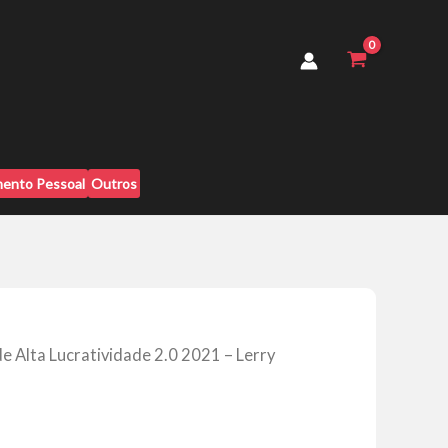
Lucratividade
2.0
2021
-
Lerry
Granville
quantidade
ento Pessoal
Outros
de Alta Lucratividade 2.0 2021 – Lerry