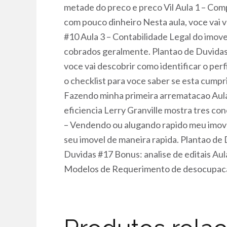
metade do preco e preco Vil Aula 1 – Com
com pouco dinheiro Nesta aula, voce vai 
#10 Aula 3 – Contabilidade Legal do imovel
cobrados geralmente. Plantao de Duvidas
voce vai descobrir como identificar o per
o checklist para voce saber se esta cump
Fazendo minha primeira arrematacao Aula
eficiencia Lerry Granville mostra tres co
– Vendendo ou alugando rapido meu imovel
seu imovel de maneira rapida. Plantao de
Duvidas #17 Bonus: analise de editais Au
Modelos de Requerimento de desocupaca