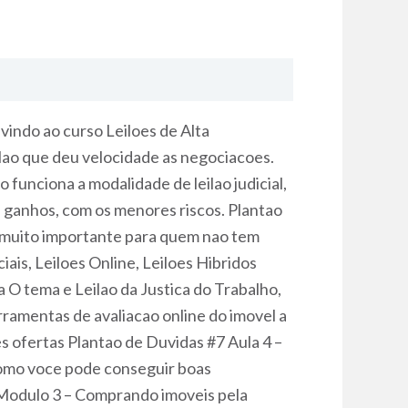
indo ao curso Leiloes de Alta
ilao que deu velocidade as negociacoes.
 funciona a modalidade de leilao judicial,
s ganhos, com os menores riscos. Plantao
do muito importante para quem nao tem
ais, Leiloes Online, Leiloes Hibridos
a O tema e Leilao da Justica do Trabalho,
erramentas de avaliacao online do imovel a
s ofertas Plantao de Duvidas #7 Aula 4 –
como voce pode conseguir boas
 Modulo 3 – Comprando imoveis pela