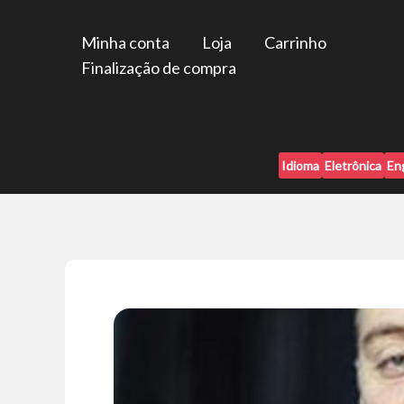
Ir
para
Minha conta
Loja
Carrinho
o
Finalização de compra
conteúdo
Idioma
Eletrônica
En