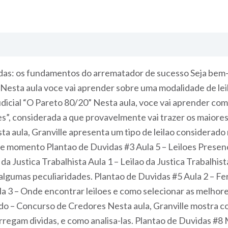
das: os fundamentos do arrematador de sucesso Seja bem-v
al Nesta aula voce vai aprender sobre uma modalidade de le
dicial “O Pareto 80/20” Nesta aula, voce vai aprender como
es”, considerada a que provavelmente vai trazer os maiore
sta aula, Granville apresenta um tipo de leilao considera
se momento Plantao de Duvidas #3 Aula 5 – Leiloes Presenci
a Justica Trabalhista Aula 1 – Leilao da Justica Trabalhist
i algumas peculiaridades. Plantao de Duvidas #5 Aula 2 – F
a 3 – Onde encontrar leiloes e como selecionar as melhore
ado – Concurso de Credores Nesta aula, Granville mostra 
egam dividas, e como analisa-las. Plantao de Duvidas #8