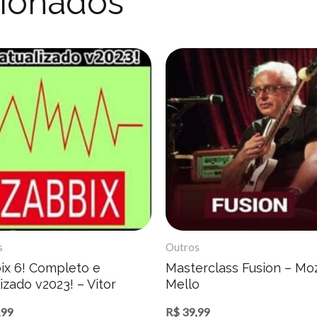
cionados
s
Outros
ix 6! Completo e
Masterclass Fusion – Mo
izado v2023! – Vitor
Mello
co
,99
R$
39,99