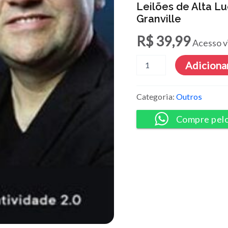
Leilões de Alta Lu
Granville
R$
39,99
Acesso v
Leilões
Adicionar
de
Alta
Lucratividade
Categoria:
Outros
2.0
2021
Compre pel
-
Lerry
Granville
quantidade