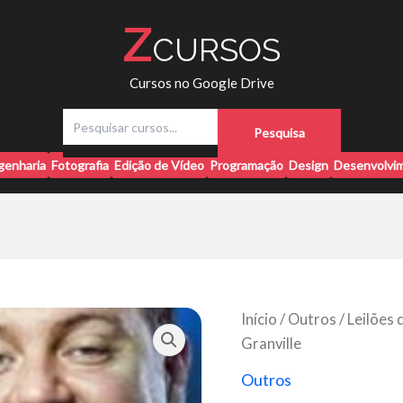
Z
CURSOS
Cursos no Google Drive
P
Pesquisa
e
s
genharia
Fotografia
Edição de Vídeo
Programação
Design
Desenvolvim
q
u
i
s
a
r
Início
/
Outros
/ Leilões 
Granville
Outros