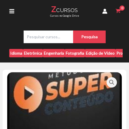
Ir
-
Z
CURSOS
para
Max
Main
Cursos no Google Drive
Peters
o
quantidade
conteúdo
Menu
P
Pesquisa
e
s
q
Idioma
Eletrônica
Engenharia
Fotografia
Edição de Vídeo
Progr
u
i
s
a
r