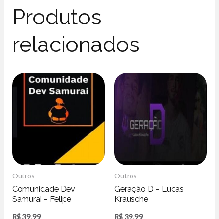
Produtos
relacionados
Outros
Outros
Comunidade Dev
Geração D – Lucas
Samurai – Felipe
Krausche
Fontoura
R$
39,99
R$
39,99