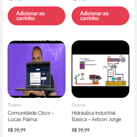
Adicionar ao
Adicionar ao
carrinho
carrinho
Outros
Outros
Comunidade Cisco –
Hidráulica Industrial
Lucas Palma
Básica – Arilson Jorge
Reis Silva
R$
39,99
R$
39,99