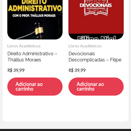
Livros Acadêmicos
Livros Acadêmicos
Direito Administrativo –
Devocionais
Thállius Moraes
Descomplicadas – Filipe
Niel
R$
39,99
R$
39,99
Adicionar ao
Adicionar ao
carrinho
carrinho