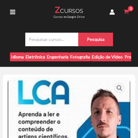
Ir
-
Z
CURSOS
para
Thiago
Main
Cursos no Google Drive
Vidotto
o
quantidade
conteúdo
Menu
P
Pesquisa
e
s
q
Idioma
Eletrônica
Engenharia
Fotografia
Edição de Vídeo
Progr
u
i
s
a
r