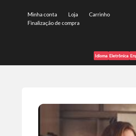
Ir
para
Minha conta
Loja
Carrinho
o
Finalização de compra
conteúdo
Idioma
Eletrônica
En