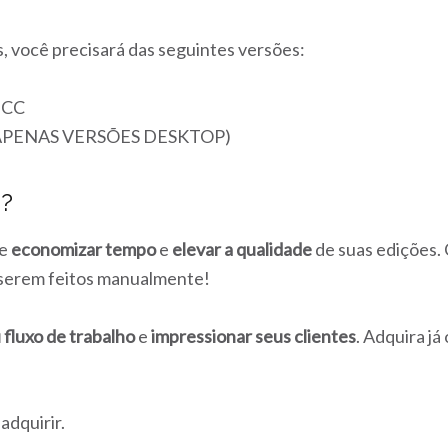
, você precisará das seguintes versões:
e CC
(APENAS VERSÕES DESKTOP)
s?
de
economizar tempo
e
elevar a qualidade
de suas edições. 
a serem feitos manualmente!
 fluxo de trabalho
e
impressionar seus clientes
. Adquira j
adquirir.