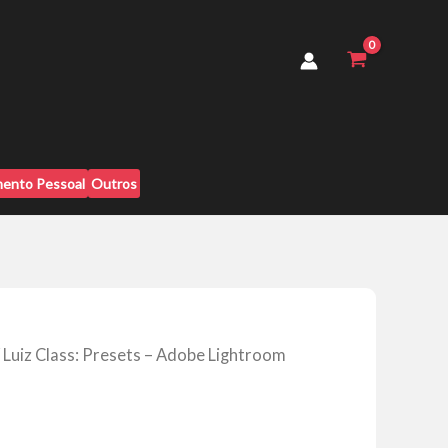
-
Adobe
Lightroom
[Pack]
quantidade
ento Pessoal
Outros
 Luiz Class: Presets – Adobe Lightroom