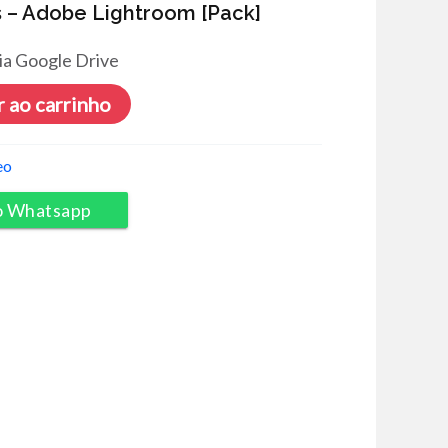
ts – Adobe Lightroom [Pack]
ia Google Drive
 ao carrinho
eo
o Whatsapp