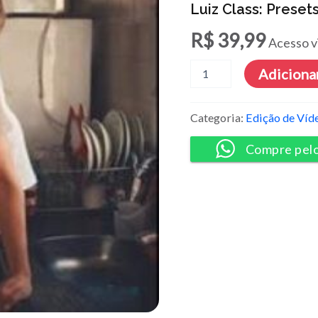
Luiz Class: Prese
R$
39,99
Acesso v
Luiz
Adicionar
Class:
Presets
-
Categoria:
Edição de Víd
Adobe
Lightroom
Compre pel
[Pack]
quantidade