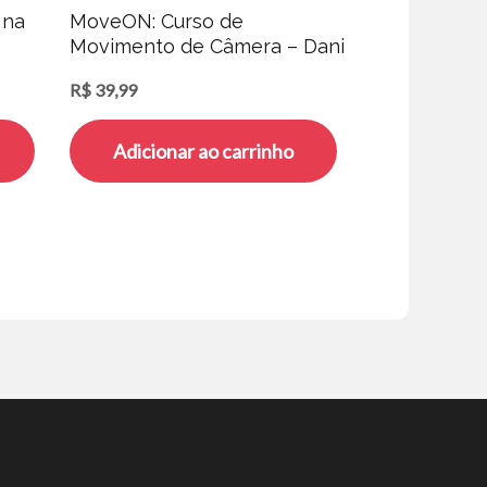
 na
MoveON: Curso de
Movimento de Câmera – Dani
Cestaro e Lucas PKTA
R$
39,99
Adicionar ao carrinho