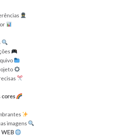
erências
dor
s
ções
rquivo
rojeto
recisas
s
cores
mbrantes
uas imagens
a
WEB