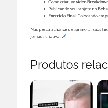
Como criar um
vídeo Breakdow
Publicando seu projeto no
Beha
Exercício Final
: Colocando em p
Não perca a chance de aprimorar suas té
jornada criativa!
Produtos rela