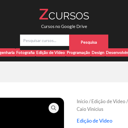
Z
CURSOS
Cursos no Google Drive
P
Pesquisa
e
s
genharia
Fotografia
Edição de Vídeo
Programação
Design
Desenvolvim
q
u
i
s
a
r
Início
/
Edição de Vídeo
/
Caio Vinicius
Edição de Vídeo