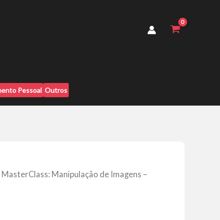
Imagens
-
Caio
Vinicius
quantidade
ento Pessoal
Outros
 MasterClass: Manipulação de Imagens –