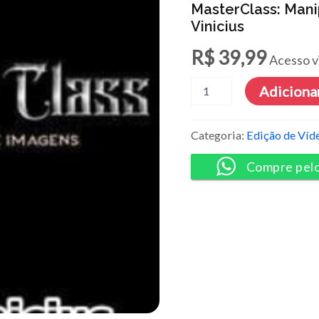
MasterClass: Mani
Vinicius
R$
39,99
Acesso v
MasterClass:
Adicionar
Manipulação
de
Imagens
Categoria:
Edição de Víd
-
Caio
Compre pel
Vinicius
quantidade