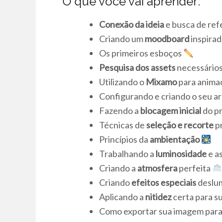
O que você vai aprender:
Conexão da ideia
e busca de ref
Criando um
moodboard
inspira
Os primeiros esboços
Pesquisa dos assets
necessário
Utilizando o
Mixamo
para anima
Configurando e criando o seu a
Fazendo a
blocagem inicial
do p
Técnicas de
seleção e recorte
p
Princípios da
ambientação
Trabalhando a
luminosidade
e a
Criando a
atmosfera
perfeita
Criando
efeitos especiais
deslu
Aplicando a
nitidez
certa para s
Como exportar sua imagem par