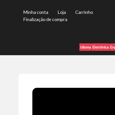
Ir
para
Minha conta
Loja
Carrinho
o
Finalização de compra
conteúdo
Idioma
Eletrônica
En