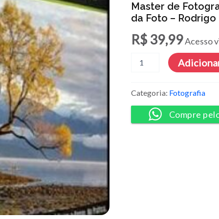
Master de Fotogr
da Foto – Rodrigo
R$
39,99
Acesso v
Master
Adicionar
de
Fotografia
e
Categoria:
Fotografia
Pós-
processamento
Compre pel
O
Cara
da
Foto
-
Rodrigo
Polesso
quantidade