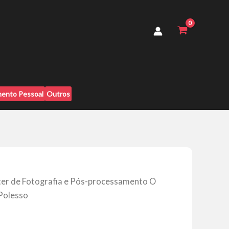
e
Pós-
processamento
O
Cara
da
Foto
-
Rodrigo
ento Pessoal
Outros
Polesso
quantidade
er de Fotografia e Pós-processamento O
Polesso