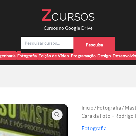
Z
CURSOS
Cursos no Google Drive
P
Pesquisa
e
s
genharia
Fotografia
Edição de Vídeo
Programação
Design
Desenvolvim
q
u
i
s
a
r
Início
/
Fotografia
/ Mast
Cara da Foto – Rodrigo 
Fotografia