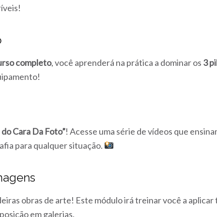
íveis!
o
urso completo
, você aprenderá na prática a dominar os
3 p
quipamento!
 do Cara Da Foto”
! Acesse uma série de vídeos que ensinam
afia para qualquer situação.
magens
ras obras de arte! Este módulo irá treinar você a aplicar 
xposição em galerias.