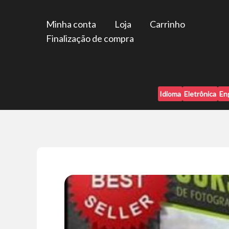
Ir
para
Minha conta
Loja
Carrinho
o
Finalização de compra
conteúdo
Idioma
Eletrônica
En