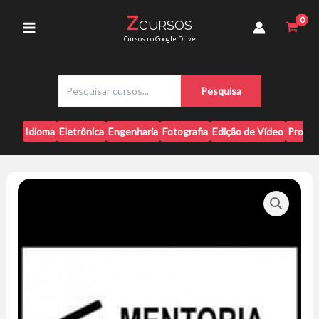
Ir
TOP
Z
CURSOS
para
-
Main
Cursos no Google Drive
Rodrigo
o
Goes
conteúdo
Menu
quantidade
P
Pesquisa
e
s
q
Idioma
Eletrônica
Engenharia
Fotografia
Edição de Vídeo
Progr
u
i
s
a
r