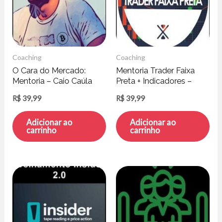
Coaching
Coaching
O Cara do Mercado:
Mentoria Trader Faixa
Mentoria – Caio Caúla
Preta + Indicadores –
Arnoldo
R$
39,99
R$
39,99
Adicionar ao
Adicionar ao
carrinho
carrinho